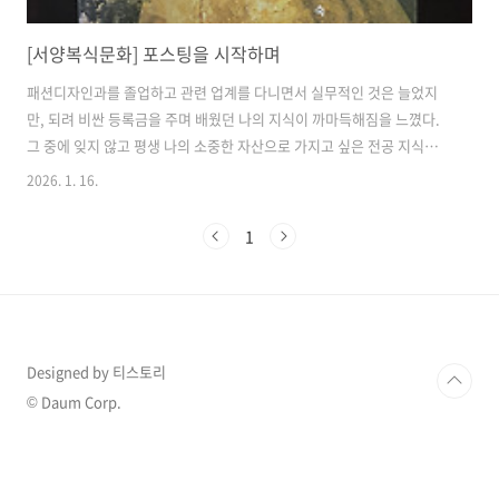
[서양복식문화] 포스팅을 시작하며
패션디자인과를 졸업하고 관련 업계를 다니면서 실무적인 것은 늘었지
만, 되려 비싼 등록금을 주며 배웠던 나의 지식이 까마득해짐을 느꼈다.
그 중에 잊지 않고 평생 나의 소중한 자산으로 가지고 싶은 전공 지식을
하나하나 다시 공부하는 마음가짐으로이 블로그에 남기려고 한다. 친구
2026. 1. 16.
한테 아는동생한테 설명해주듯이 구어체로 가볍고 재밌게!이를통해 추
억을 곱씹어봄과 동시에 지금 공부하고 있는 학생이나 그저 패션이 궁금
1
했던 사람들에게 도움이 되었으면 좋겠다. 그 중 첫 번째 주제는 복식에
대한 역사를 공부하려고 한다. 서양복식문화를 먼저 정리하고 더 나아가
서 한국의 전통 복식문화 패션에대한 전반적인 역사지식을 알아보려고
한다. 사실 하나도 기억이 안 나서 잘할 수 있을지 걱정되지만, 일단 적어
보고 쌓아두다 보면 언젠..
Designed by 티스토리
© Daum Corp.