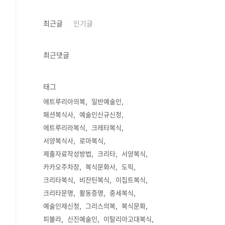
최근글
인기글
최근댓글
태그
에트루리아의복
일반예술인
패션복식사
예술인신규신청
에트루리라복식
크레타복식
서양복식사
로마복식
제출자료작성방법
크리타
서양복식
카카오주차장
복식문화사
도릭
크리타복식
비잔틴복식
이집트복식
크리타문명
활동증명
중세복식
예술인재신청
그리스의복
복식문화
피불라
신진예술인
이탈리아고대복식