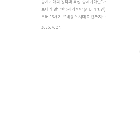
중세시대의 정의와 특성-중세시대란?서
로마가 멸망한 5세기후반 (A.D. 476년)
부터 15세기 르네상스 시대 이전까지의
약 1,000여 년 간의 시기-동로마 제국과
2026. 4. 27.
서유럽으로 구분된다.동로마제국서유럽
330년 수도를 비잔티움으로 옮기면서 로
마체제가 동유럽으로 이전켈트인의 세계
에서 게르만인의 세계로 되었음지리적조
건과 경제적 변성에 독자적인문화를 발달
고대 노예제도를 거치지않고 직접 봉건사
뢰를 이행함 -시대의 변천과정5~10세기
의 중세초기인 암흑시대 > 11~12세기의
중세중기의 로마네스트 > 13~14세기의
중세말기인 고딕시대 > 15세기 초엽의 르
네상스 비잔틴제국의 사회 문화적 배경비
잔틴 문화 = 로마제국의 정치적인 전통 +
그리스 문화 + 기독교 사상 + 동방적인 요
소-비잔틴제국의 수도 콘스탄티노플은 ..