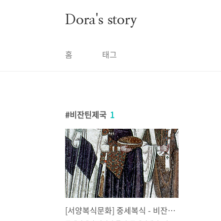
본문 바로가기
Dora's story
홈
태그
비잔틴제국
1
[서양복식문화] 중세복식 - 비잔틴 제국의 복식