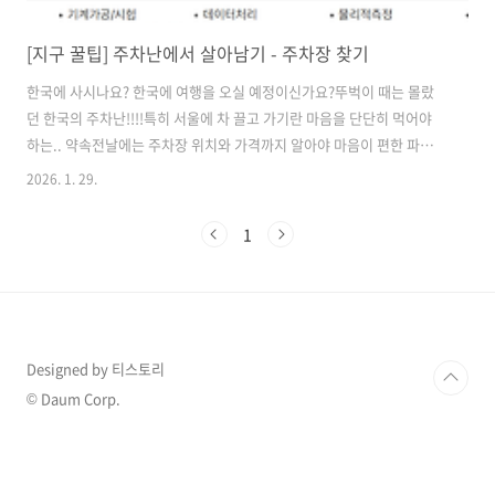
[지구 꿀팁] 주차난에서 살아남기 - 주차장 찾기
한국에 사시나요? 한국에 여행을 오실 예정이신가요?뚜벅이 때는 몰랐
던 한국의 주차난!!!!특히 서울에 차 끌고 가기란 마음을 단단히 먹어야
하는.. 약속전날에는 주차장 위치와 가격까지 알아야 마음이 편한 파워 J
계획러인 제가 애용하는 주차장 찾는 방법을 공유해 드립니다. 1. 공유누
2026. 1. 29.
리 -공공개방자원 조회서비스 공유누리 사이트 링크
https://www.eshare.go.kr/UserPortal/Upm/Main/index.do 시
1
설, 공간 대관부터 물품대여 같이 공공개방자원을 대여해 주는 행정안전
부 사이트 숙박시설들은 대부분 유료지만 체육시설(ex. 테니스장)이나
회의실은 무료인 곳도 많다 근데 더 대박인 건 무료 주차장 위치도 공유
해 준다는 것(조금 느리지만 좋은 친구) 고물가시대 주차장비용 500원
이..
Designed by 티스토리
© Daum Corp.