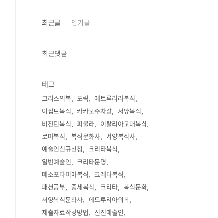
최근글
인기글
최근댓글
태그
그리스의복
도릭
에트루리라복식
이집트복식
카카오주차장
서양복식
비잔틴복식
피불라
이탈리아고대복식
로마복식
복식문화사
서양복식사
예술인신규신청
크리타복식
일반예술인
크리타문명
메소포타미아복식
크레타복식
패션공부
중세복식
크리타
복식문화
서양복식문화사
에트루리아의복
제출자료작성방법
신진예술인