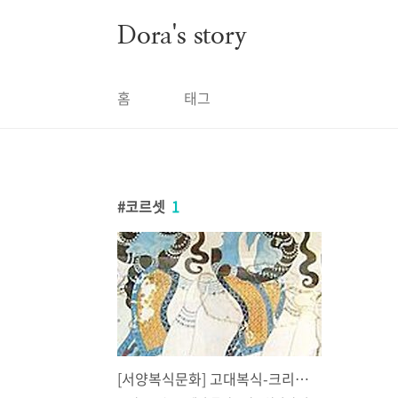
본문 바로가기
Dora's story
홈
태그
코르셋
1
[서양복식문화] 고대복식-크리트의 복식