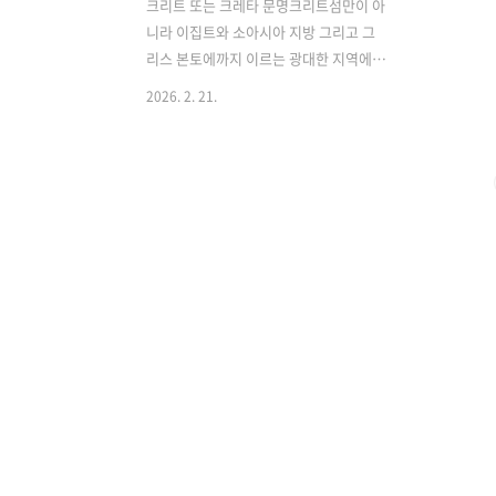
크리트 또는 크레타 문명크리트섬만이 아
니라 이집트와 소아시아 지방 그리고 그
리스 본토에까지 이르는 광대한 지역에서
나타났습니다. 초기 미노아 시대 : B.C.
2026. 2. 21.
2800~2300년중기 미노아 시대 : B.C.
2300~1600년후기 미노아 시대 : B.C.
1600~1300년> 문화가 절정에 달했던 시
기는 중기 미노아 시대 말에서 후기 미노
아 시대 중엽 (B.C. 1800~1400년)으로
추측됩니다. 가장 큰 특징은 화려한 색채
와 잘록한 허리 강조 이고,오늘날의 코르
셋과 티어드 스커트의 원형이 여기서 시
작되었습니다.1. 인체의 곡선을 살린 크
레타 패션크레타 복식의 핵심은 바로 인
위적인 실루엣의 강조에 있습니다.이집트
가 몸을 감싸는 데 집중했다면 크레타는
기후로 인한 제약을 받지 않아도 되었기
때문에꼭 맞는..